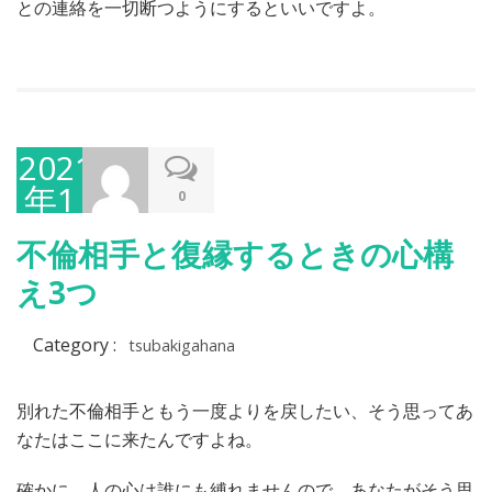
との連絡を一切断つようにするといいですよ。
2021
年1
0
月
不倫相手と復縁するときの心構
22
え3つ
日
Category :
tsubakigahana
別れた不倫相手ともう一度よりを戻したい、そう思ってあ
なたはここに来たんですよね。
確かに、人の心は誰にも縛れませんので、あなたがそう思