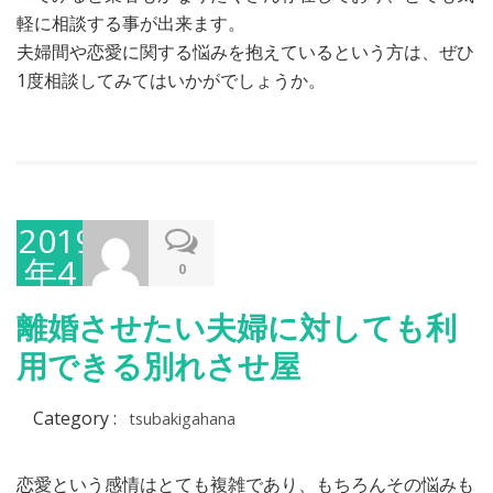
軽に相談する事が出来ます。
夫婦間や恋愛に関する悩みを抱えているという方は、ぜひ
1度相談してみてはいかがでしょうか。
2019
年4
0
月
離婚させたい夫婦に対しても利
11
用できる別れさせ屋
日
Category :
tsubakigahana
恋愛という感情はとても複雑であり、もちろんその悩みも