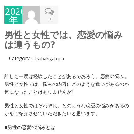
2020
年
0
12
男性と女性では、恋愛の悩み
月
は違うもの?
11
日
Category :
tsubakigahana
誰しも一度は経験したことがあるであろう、恋愛の悩み。
男性と女性では、悩みの内容にどのような違いがあるのか
気になったことはありませんか?
男性と女性ではそれぞれ、どのような恋愛の悩みがあるの
かをご紹介させていただきたいと思います。
■男性の恋愛の悩みとは