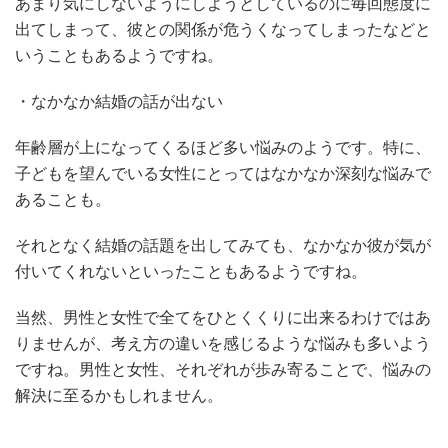
あまり気にしないようにしようとしているのに毎回態度に
出てしまって、彼との関係が危うくなってしまったなどと
いうこともあるようですね。
・なかなか結婚の話が出ない
年齢層が上になってくるほど多い悩みのようです。特に、
子どもを望んでいる女性にとってはなかなか深刻な悩みで
あることも。
それとなく結婚の話題を出してみても、なかなか彼が気が
付いてくれないといったこともあるようですね。
当然、男性と女性で全てをひとくくりに出来るわけではあ
りませんが、考え方の違いを感じるような悩みも多いよう
ですね。男性と女性、それぞれが歩み寄ることで、悩みの
解決に至るかもしれません。