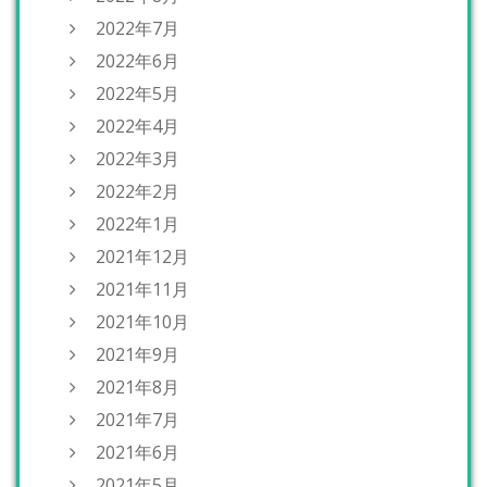
2022年7月
2022年6月
2022年5月
2022年4月
2022年3月
2022年2月
2022年1月
2021年12月
2021年11月
2021年10月
2021年9月
2021年8月
2021年7月
2021年6月
2021年5月