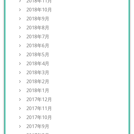
2018年11月
2018年10月
2018年9月
2018年8月
2018年7月
2018年6月
2018年5月
2018年4月
2018年3月
2018年2月
2018年1月
2017年12月
2017年11月
2017年10月
2017年9月