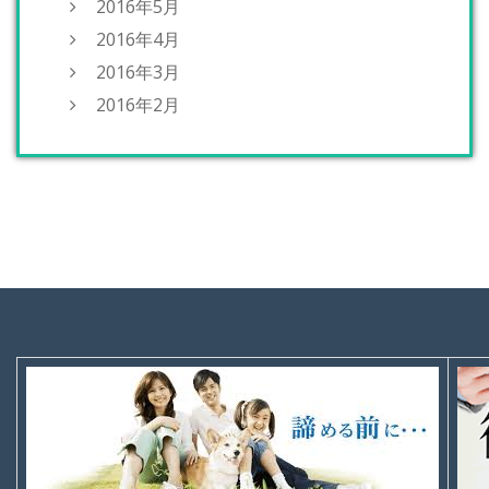
2016年5月
2016年4月
2016年3月
2016年2月