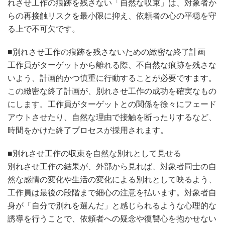
れさせ工作の痕跡を残さない「自然な収束」は、対象者か
らの再接触リスクを最小限に抑え、依頼者の心の平穏を守
る上で不可欠です。
■別れさせ工作の痕跡を残さないための緻密な終了計画
工作員がターゲットから離れる際、不自然な痕跡を残さな
いよう、計画的かつ慎重に行動することが必要ですます。
この緻密な終了計画が、別れさせ工作の成功を確実なもの
にします。工作員がターゲットとの関係を徐々にフェード
アウトさせたり、自然な理由で接触を断ったりするなど、
時間をかけた終了プロセスが採用されます。
■別れさせ工作の収束を自然な別れとして見せる
別れさせ工作の結果が、外部から見れば、対象者同士の自
然な感情の変化や生活の変化による別れとして映るよう、
工作員は最後の段階まで細心の注意を払います。対象者自
身が「自分で別れを選んだ」と感じられるような心理的な
誘導を行うことで、依頼者への疑念や復讐心を抱かせない