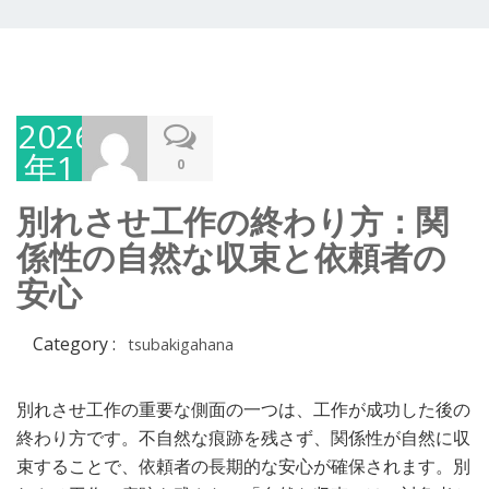
2026
年1
0
月
別れさせ工作の終わり方：関
23
係性の自然な収束と依頼者の
日
安心
Category :
tsubakigahana
別れさせ工作の重要な側面の一つは、工作が成功した後の
終わり方です。不自然な痕跡を残さず、関係性が自然に収
束することで、依頼者の長期的な安心が確保されます。別